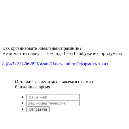
Вас ждут увлекательные лазерные бои, боулинг на 8 дорожек,
просторные банкетные залы, обширное банкетное меню.
Для именинников в LaserLand предусмотрены скидки и
подарки.
Организуйте себе запоминающийся праздник!
Как организовать идеальный праздник?
Не ломайте голову — команда LaserLand уже все придумала
8 (843) 211-06-99
Kazan@laser-land.ru
Оформить заказ
Оставьте заявку и мы свяжемся с вами в
ближайшее время
Отправить