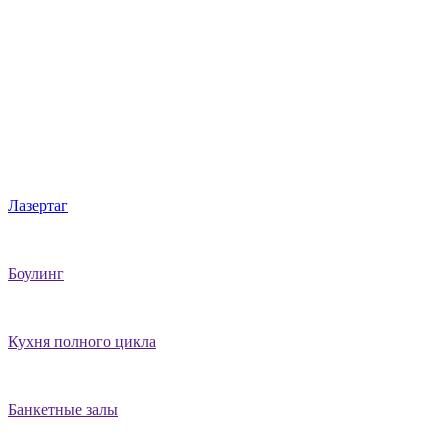
Мы подготовили для вас комплексные программы для любого
торжества! В сети развлекательных центров LaserLand вас
ждут: космические лазерные бои, боулинг на 8 дорожек,
пиксельный мини-гольф, игровые аппараты и банкетные залы
для любой кампании.
А специальные акции для именинников помогут сэкономить
на торжестве!
Лазертаг
Боулинг
Кухня полного цикла
Банкетные залы