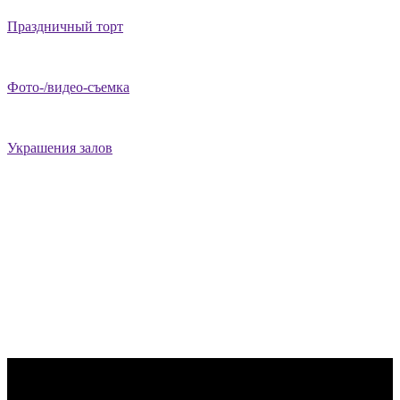
Праздничный торт
Фото-/видео-съемка
Украшения залов
Комплексные праздники со скидкой
Устали от однообразных застольных праздников, шашлыков, и
других банальностей? У нас есть решение!
Комплексные праздники в LaserLand. Тут каждый сможет
найти то, что нужно именно ему. Уникальные идеально
сбалансированные программы приятно дополнять скидки для
именинников. Если вы празднуете день дрожения день в день
то ваша
скидка равна вашему возрасту
! А если ваш день
рождения в течении недели то мы подарим вам
10% скидку
!