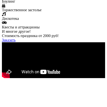
Боулинг
Торжественное застолье
Дискотека
Квесты и аттракционы
И многое другое!
Стоимость праздника от 2000 руб!
Заказать
День рождения для взрослых
День рождения, юбилей, семейный праздник — все это
можно активно отпраздновать в сети развлекательных
центров LasrerLand.