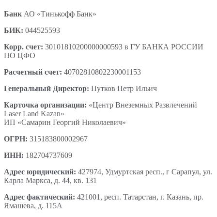
Банк
АО «Тинькофф Банк»
БИК:
044525593
Корр. счет:
30101810200000000593 в ГУ БАНКА РОССИИ
ПО ЦФО
Расчетный счет:
40702810802230001153
Генеральный Директор:
Путков Петр Ильич
Карточка организации:
«Центр Внеземных Развлечений
Laser Land Kazan»
ИП «Самарин Георгий Николаевич»
ОГРН:
315183800002967
ИНН:
182704737609
Адрес юридический:
427974, Удмуртская респ., г Сарапул, ул.
Карла Маркса, д. 44, кв. 131
Адрес фактический:
421001, респ. Татарстан, г. Казань, пр.
Ямашева, д. 115А