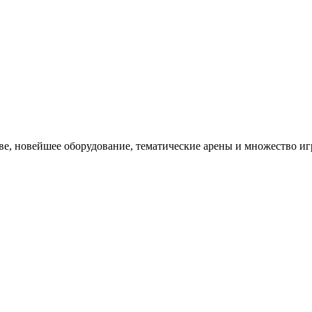
кве, новейшее оборудование, тематические арены и множество и
ести время всей семьей,
ительными эмоциями, а заодно