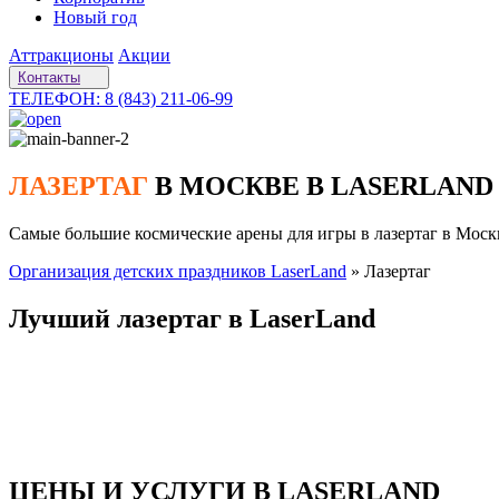
Новый год
Аттракционы
Акции
Контакты
ТЕЛЕФОН: 8 (843) 211-06-99
ЛАЗЕРТАГ
В МОСКВЕ В LASERLAND
Самые большие космические арены для игры в лазертаг в Мос
Организация детских праздников LaserLand
»
Лазертаг
Лучший лазертаг в LaserLand
Лазертаг в Москве в LaserLand покажет вам как с пользой пров
расслабиться после тяжелой рабочей недели, зарядиться полож
отвлечь детей от компьютерных игрушек.
Приходите в гости!
ЦЕНЫ И УСЛУГИ В LASERLAND