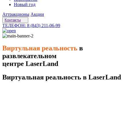
Новый год
Аттракционы
Акции
Контакты
ТЕЛЕФОН: 8 (843) 211-06-99
Виртульная реальность
в
развлекательном
центре LaserLand
Виртуальная реальность в LaserLand
В поисках острых ощущений и незабываемых впечатлений?
Приходите в
клуб виртуальной
реальности
LaserLand — убедитесь, что невозможное
возможно! Наш клуб в
Казани
сделал
VR
развлечения доступными для каждого.
Погружайтесь в
виртуальную реальность
и сами выбирайте
условия
игры
,