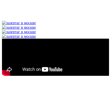
своего персонажа и место действия. В нашем
клубе
установлено новейшее оборудование для
игр
и разработаны сотни сюжетов, которые понравятся
участникам любого возраста.
Что такое виртуальная реальность
VR — формат
виртуальной реальности
или фантазийного
мира, в который можно погрузиться не
в качестве наблюдателя, в роли полноценного участника. В
клубе виртуальной
реальности
LaserLand установлено оборудование и