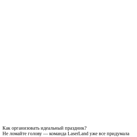
программное обеспечение последнего поколения,
которые создают полную иллюзию присутствия и позволяют
управлять происходящим.
Уникальные особенности
виртуальной реальности
:
Стопроцентная интерактивность.
Виртуальный
мир
открывает возможности для реализации
любой фантазии, в которой пользователь не сторонний
наблюдатель, а активный участник.
Возможность мгновенного моделирования в системе
VR
в реальном времени. Пользователь
получает в ответ на совершаемое действие
определенную картинку и звук, а также набор
осязательных
ощущений.
Реалистичная имитация обстановки. В нашем
VR клубе
для достижения эффекта полного
погружения все в
иртуальные
объекты создаются с
максимально высокой степенью
реалистичностью и выглядят как живые.
Как организовать идеальный праздник?
Не ломайте голову — команда LaserLand уже все придумала